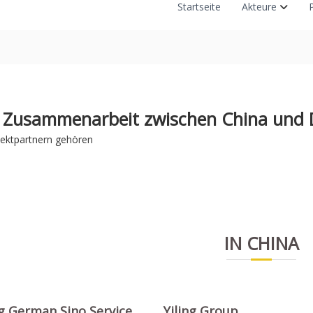
Startseite
Akteure
e Zusammenarbeit zwischen China und 
jektpartnern gehören
IN CHINA
 German Sino Service
Yiling Group