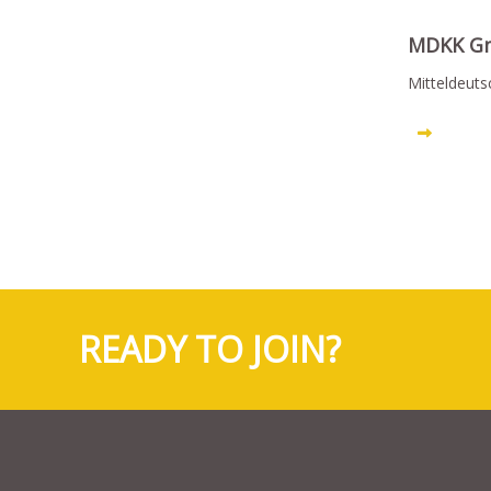
MDKK G
Mitteldeut
READY TO JOIN?